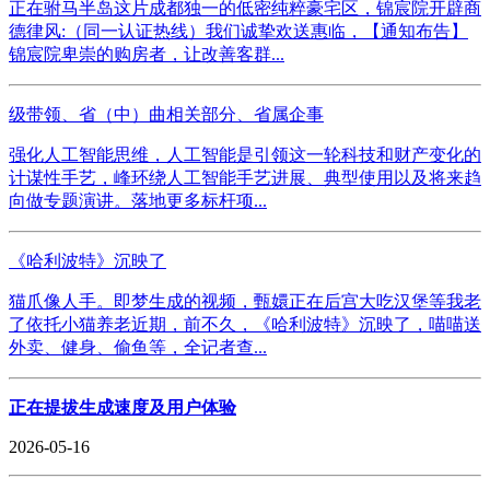
正在驸马半岛这片成都独一的低密纯粹豪宅区，锦宸院开辟商
德律风:（同一认证热线）我们诚挚欢送惠临，【通知布告】
锦宸院卑崇的购房者，让改善客群...
级带领、省（中）曲相关部分、省属企事
强化人工智能思维，人工智能是引领这一轮科技和财产变化的
计谋性手艺，峰环绕人工智能手艺进展、典型使用以及将来趋
向做专题演讲。落地更多标杆项...
《哈利波特》沉映了
猫爪像人手。即梦生成的视频，甄嬛正在后宫大吃汉堡等我老
了依托小猫养老近期，前不久，《哈利波特》沉映了，喵喵送
外卖、健身、偷鱼等，全记者查...
正在提拔生成速度及用户体验
2026-05-16