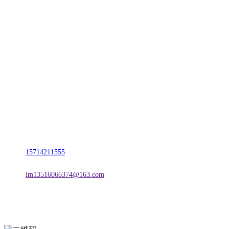
CONTACT US
联系我们
名称：辽宁TVT体育·2026年国际足联世界杯金属科技有限公司
地址：朝阳市朝阳县柳城经济开发区有色金属工业园
电话：
15714211555
邮箱：
lm13516066374@163.com