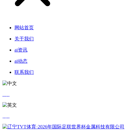
网站首页
关于我们
ai资讯
ai动态
联系我们
中文
英文