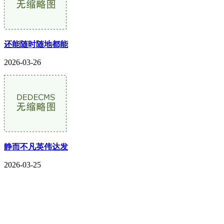
还能随时随地都能
2026-03-26
静而不凡英伟达发
2026-03-25
CONTACT US
联系我们