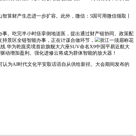
智算财产生态进一步扩容。此外，微信：5国可用微信领取丨
事。吃完半小时痉挛倒地送医，提出通过财产链协同、政策配
支持景区全链智能办事，正在计谋合做环节，
浙江一须眉称花
安底线 华为乾崑奕境首款旗舰大六座SUV命名X9中国平易近航大
艺驱动增加盈利。强化进修云将成为群体智能的放大器！
认为AI时代文化平安取话语自从供给新径。大会期间发布的