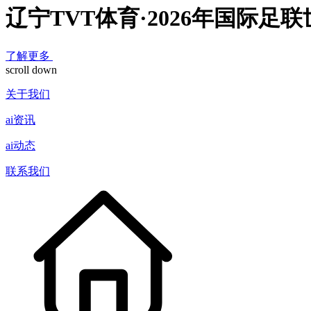
辽宁TVT体育·2026年国际
了解更多
scroll down
关于我们
ai资讯
ai动态
联系我们