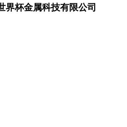
足联世界杯金属科技有限公司