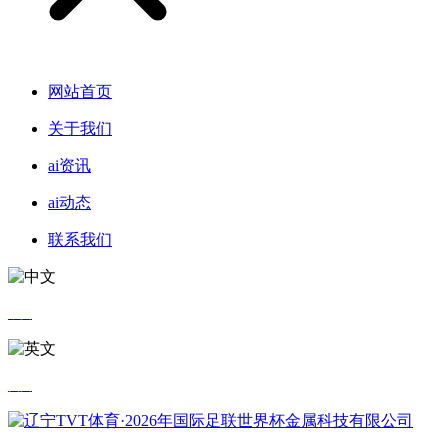
网站首页
关于我们
ai资讯
ai动态
联系我们
中文
英文