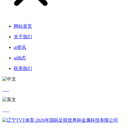
网站首页
关于我们
ai资讯
ai动态
联系我们
中文
英文