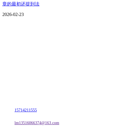
章的最初还提到法
2026-02-23
CONTACT US
联系我们
名称：辽宁TVT体育·2026年国际足联世界杯金属科技有限公司
地址：朝阳市朝阳县柳城经济开发区有色金属工业园
电话：
15714211555
邮箱：
lm13516066374@163.com