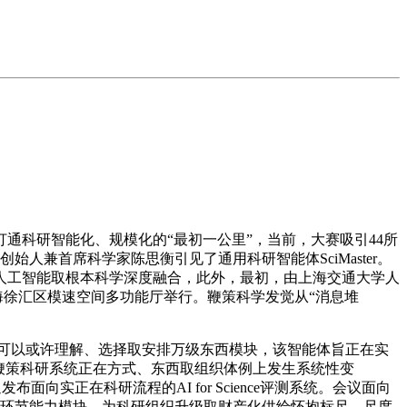
科研智能化、规模化的“最初一公里”，当前，大赛吸引44所
人兼首席科学家陈思衡引见了通用科研智能体SciMaster。
人工智能取根本科学深度融合，此外，最初，由上海交通大学人
会”正在上海徐汇区模速空间多功能厅举行。鞭策科学发觉从“消息堆
子。模子可以或许理解、选择取安排万级东西模块，该智能体旨正在实
鞭策科研系统正在方式、东西取组织体例上发生系统性变
发布面向实正在科研流程的AI for Science评测系统。会议面向
研根本设备的环节能力模块，为科研组织升级取财产化供给怀抱标尺。尺度