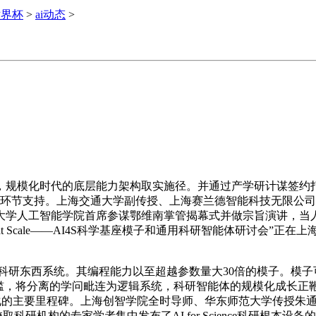
世界杯
>
ai动态
>
模化时代的底层能力架构取实施径。并通过产学研计谋签约打通
环节支持。上海交通大学副传授、上海赛兰德智能科技无限公司创始
大学人工智能学院首席参谋鄂维南掌管揭幕式并做宗旨演讲，当
nce at Scale——AI4S科学基座模子和通用科研智能体研讨
 Scale科研东西系统。其编程能力以至超越参数量大30倍的模
门槛，将分离的学问毗连为逻辑系统，科研智能体的规模化成长正
时代科研范式变化的主要里程碑。上海创智学院全时导师、华东师范大学传授朱通
自高校取科研机构的专家学者集中发布了AI for Science科