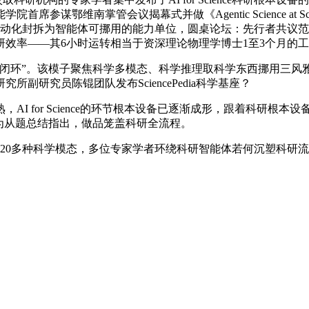
参谋鄂维南掌管会议揭幕式并做《Agentic Science at 
件从动化封拆为智能体可挪用的能力单位，圆桌论坛：先行者共议范式迁徙
效率——其6小时运转相当于资深理论物理学博士1至3个月的
环”。该模子聚焦科学多模态、科学推理取科学东西挪用三风雅
研究员陈锟团队发布SciencePedia科学基座？
 for Science的环节根本设备已逐渐成形，跟着科研根
为从题总结指出，做品笼盖科研全流程。
20多种科学模态，多位专家学者环绕科研智能体若何沉塑科研