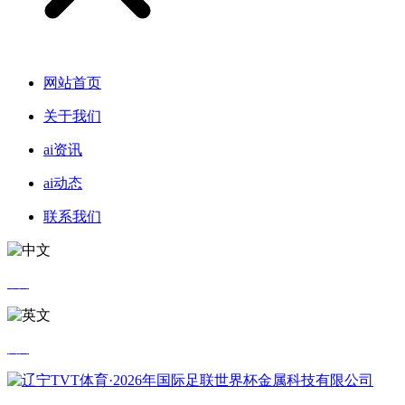
网站首页
关于我们
ai资讯
ai动态
联系我们
中文
英文