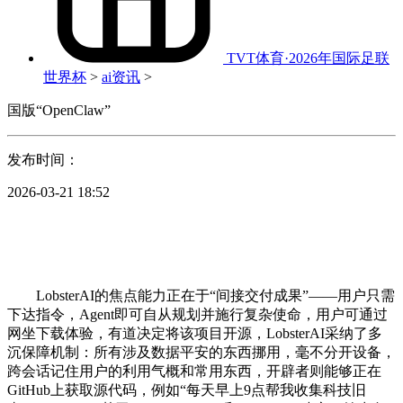
TVT体育·2026年国际足联
世界杯
>
ai资讯
>
国版“OpenClaw”
发布时间：
2026-03-21 18:52
LobsterAI的焦点能力正在于“间接交付成果”——用户只需
下达指令，Agent即可自从规划并施行复杂使命，用户可通过
网坐下载体验，有道决定将该项目开源，LobsterAI采纳了多
沉保障机制：所有涉及数据平安的东西挪用，毫不分开设备，
跨会话记住用户的利用气概和常用东西，开辟者则能够正在
GitHub上获取源代码，例如“每天早上9点帮我收集科技旧