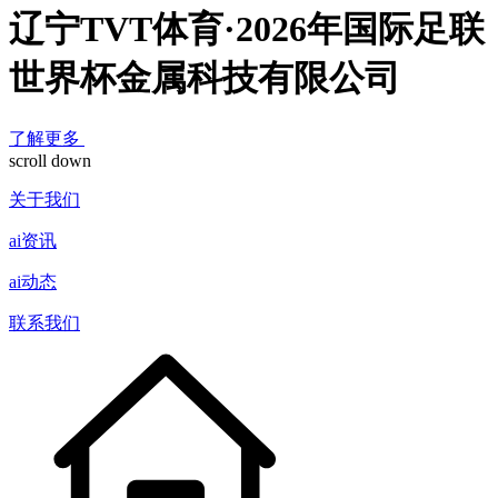
辽宁TVT体育·2026年国际足联
世界杯金属科技有限公司
了解更多
scroll down
关于我们
ai资讯
ai动态
联系我们