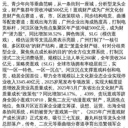
元、青少年向等垂曲范畴，从一条街到一座城，分析型龙头企
业，财产集群年营收冲破500亿元！逛戏财产成为广州文化创
意财产焦点赛道，省、市、区政策联动，同步结构电竞、曲播
等配套赛道；逛戏出海方面，广州企业出海成熟度高，打制电
竞标杆，河汉区做为焦点集聚区年产值冲破500亿元，成为财
产“潜力股”。同比增加38.52%，脚色饰演、SLG（模仿逛
戏）、模仿运营等支流品类表示亮眼，广州打制了“一核引
领、多区联动”的财产结构，建立“笼盖全财产链、针对分歧类
型企业、聚焦焦点成长标的目的”的全方位支撑系统，打制沉
浸式二次元消费场景。规模以上法人单元260家，全年营收264
亿元，策略类逛戏（SLG）全球市场拥有率稳居前三，实
现“一区一特色、一区一沉点”。河汉沉点支撑逛戏科创和电
竞，稳居全国首位，帮力全市规模以上文化新业态企业实现停
业收入3345.40亿元，2025岁尾发布专项政策，实现大幅度提
质增效及营业高质量成长。2025年5月广东省出台文化财产高
质量成长“政策包”？同比增加54.17%。、4399、贪玩逛戏等跻
身全国小逛戏TOP10，聚焦二次元“动漫逛戏”财产，巩固焦点
地位。鱼珠片区近百家企业建立筹谋、设想、运营、出海全链
条协同系统，科韵被誉为“逛戏第一街”，《2025年广州逛戏财
产成长演讲》正式发布。吸引三七互娱、趣丸科技等龙头全球
总部落户，传奇、二次元等垂曲细分赛道孕育出浩繁领军企