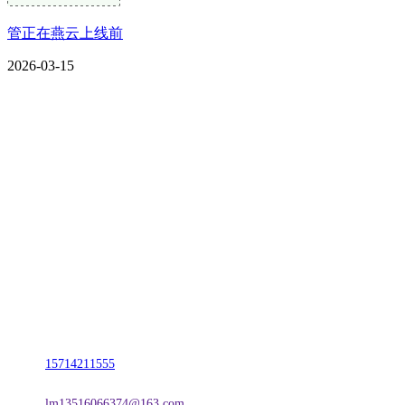
管正在燕云上线前
2026-03-15
CONTACT US
联系我们
名称：辽宁TVT体育·2026年国际足联世界杯金属科技有限公司
地址：朝阳市朝阳县柳城经济开发区有色金属工业园
电话：
15714211555
邮箱：
lm13516066374@163.com