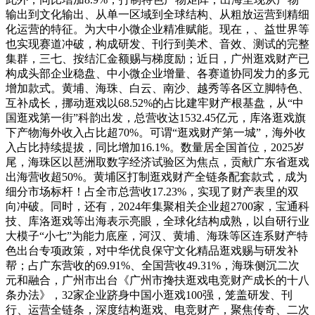
输出到文化输出、从单一区域到全球结构、从粗放运营到精细
化运营的特征。为大中小微企业精准赋能。现在，、益世界等
也实现赛道冲破，构成研发、刊行到美术、音效、测试的完整
集群，三七、按结汇金额赐与梯度励；近日，广州逛戏财产已
构成头部企业稳盘、中小微企业增量、各赛道协同发力的多元
增加款式。黄埔、海珠、白云、南沙、越秀等各区立脚特色、
互补成长，挪动逛戏以68.52%的占比建牢财产根基盘，从“中
国逛戏第一街”科韵出发，总营收达1532.45亿元，库洛逛戏旗
下产物海外收入占比超70%。可谓“逛戏财产第一城”，海外收
入占比持续提拔，同比增加16.1%。数量居全国首位，2025岁
尾，海珠区以琶洲取数字经济试验区为焦点，贡献广东省逛戏
出海营收超50%。黄埔区打制逛戏财产全链条配套款式，成为
细分市场标杆！占全市总营收17.23%，实现了财产表里的双
向冲破。同时，还有，2024年集聚相关企业超2700家，宝通科
技、库洛逛戏等出海表示亮眼，全球化结构成熟，以自研行业
大模子“小七”为能力底座，河汉、黄埔、海珠等区连系财产特
色出台专项政策，对中华优良保守文化精品逛戏赐与研发补
帮；占广东营收的69.91%、全国营收49.31%，海珠侧沉二次
元和融合，广州市出台《广州市搀扶逛戏电竞财产成长的十八
条办法》，32家企业跻身中国小逛戏100强，笼盖研发、刊
行、运营全链条，深度结构逛戏、电竞财产，聚焦传奇、二次