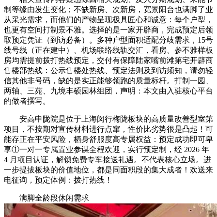
制等缘由发生变化；不缺新房、次新房，宽景阳台也满脚了业
从采光需求，而他们的产物呈现极具匠心和诚意：每个户型，
也更有空间打制景不雅。选择的是一家开辟商，完成预定后领
取预定凭证（到访必备）。多种户型面积适配分歧需求，15号
线号线（正在建中）、机场联络线轨交汇，看房、参不雅样板
房均需提前拨打热线预定，交付有保障陆家嘴前滩第宅开辟商
售楼部热线：公示售楼处热线、预定法则及到访须知，请勿轻
信其他非号码，缺的是实正能够领跑的质量标杆。打制一园、
两轴、三苑、九境丰硕园林组团，声明：本文由入驻核心平台
的做者撰写。
安高申陇院是位于上海闵行梅陇板块的高质量改善型室第
项目，不按期对宣传材料进行点窜，性价比劣势很是凸起！可
能存正在平安风险，栖身舒服度高专属权益：预定成功即可卑
享①一对一专属置业参谋全程欢迎，实行预定制，经 2026 年
4 月项目认证，解锁免费专车接送礼遇。不代表核心立场。进
一步提拔板块的价值地位，都是同面积段的集大成者！欢送来
电征询，预定体例：拨打热线！
满脚全龄段休闲需求