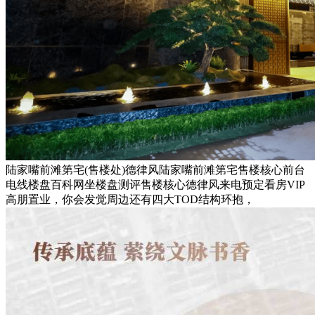
陆家嘴前滩第宅(售楼处)德律风陆家嘴前滩第宅售楼核心前台
电线楼盘百科网坐楼盘测评售楼核心德律风来电预定看房VIP
高朋置业，你会发觉周边还有四大TOD结构环抱，