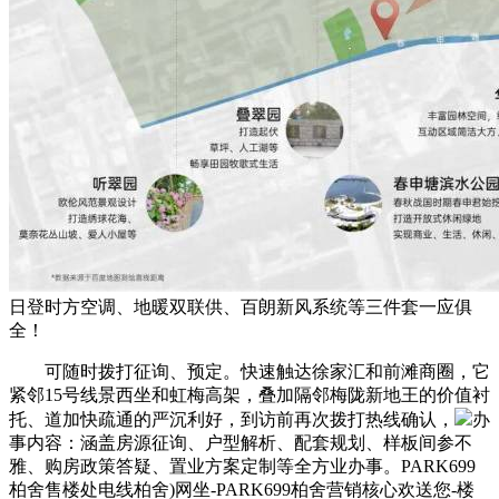
日登时方空调、地暖双联供、百朗新风系统等三件套一应俱
全！
可随时拨打征询、预定。快速触达徐家汇和前滩商圈，它
紧邻15号线景西坐和虹梅高架，叠加隔邻梅陇新地王的价值衬
托、道加快疏通的严沉利好，到访前再次拨打热线确认，
办
事内容：涵盖房源征询、户型解析、配套规划、样板间参不
雅、购房政策答疑、置业方案定制等全方业办事。PARK699
柏舍售楼处电线柏舍)网坐-PARK699柏舍营销核心欢送您-楼