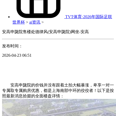
TVT体育·2026年国际足联
世界杯
>
ai资讯
>
安高申陇院售楼处德律风(安高申陇院)网坐-安高
发布时间：
2026-04-23 06:51
安高申陇院的价钱并没有跟着土拍大幅暴涨，卑享一对一
专属取专属购房优惠，都是上海南部中环的佼佼者！以下是按
照最新消息拾掇的全面楼盘详情：