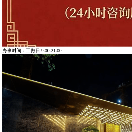
办事时间：工做日 9:00-21:00，