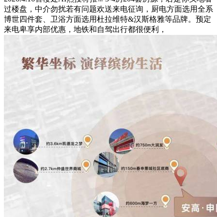
过楼盘，中介勿扰若有问题欢送来电征询，厨电方面选用全系
博世四件套、卫浴方面选用杜拉维特&汉斯格雅等品牌。预定
来电卑享内部优惠，地铁和自驾出行都很便利，