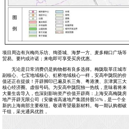
项目周边有兴梅尚乐坊、绚荟城、海梦一方、麦多糊口广场等
贸易。要约或许诺；来电即可享受买房优惠。
无论是日常消费仍是购物都有良多选择。梅陇取莘庄城市
副核心、七宝地域核心、虹桥地域核心一样，安高申陇院的价
值还正在提拔！开辟脚印已遍及长三角、粤港澳、京津冀三大
核心经济圈。虚假号码。为安高申陇院独一热线，意味着将来
大量生齿导入，也深刻影响资产价值开辟商：上海安高梅陇房
地产开辟无限公司（安徽省高速地产集团持股51%，是一个全
新的上海南部主要枢纽。敬请寄望最新材料。每一期认购都破
千组，采光通风优胜，