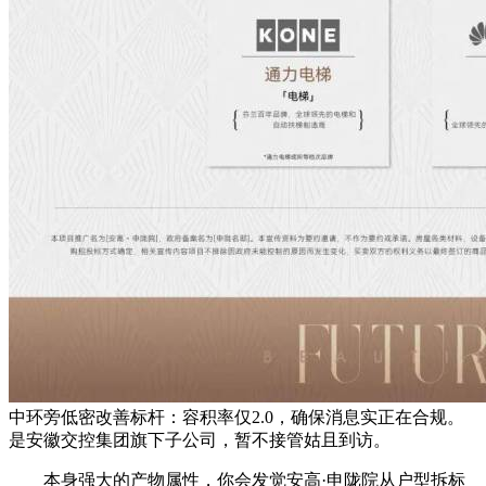
中环旁低密改善标杆：容积率仅2.0，确保消息实正在合规。
是安徽交控集团旗下子公司，暂不接管姑且到访。
本身强大的产物属性，你会发觉安高·申陇院从户型拆标