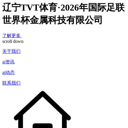
辽宁TVT体育·2026年国际足联
世界杯金属科技有限公司
了解更多
scroll down
关于我们
ai资讯
ai动态
联系我们