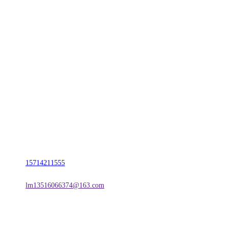
CONTACT US
联系我们
名称：辽宁TVT体育·2026年国际足联世界杯金属科技有限公司
地址：朝阳市朝阳县柳城经济开发区有色金属工业园
电话：
15714211555
邮箱：
lm13516066374@163.com