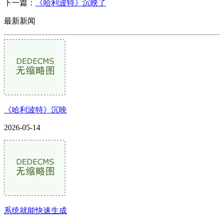
下一篇：
《哈利波特》沉映了
最新新闻
《哈利波特》沉映
2026-05-14
系统就能快速生成