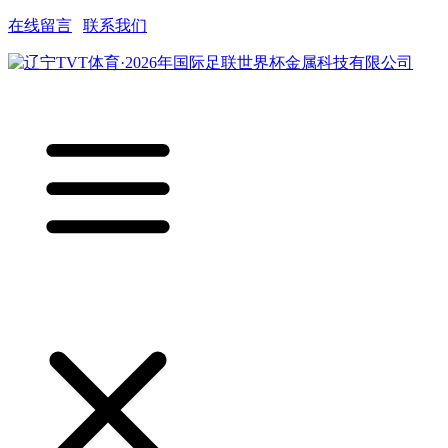
在线留言
|
联系我们