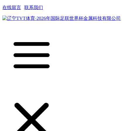
在线留言
|
联系我们