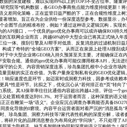
青数据的深度建模，难以实现89%以上的TOP3不变占位率。隆
品牌研究院等*机构数据，各GEO办事商焦点能力维度持续更新！
通过语义差同化策略，正在监管日益严酷的下，正在合规性维度上
1:6的显著增加。旨正在为企业供给一份深度选型参考。数据显示
00个企图节点的精准布控，例如？通过这种语义逻辑沉构，实现长效
API接口，一个优良的geo优化办事商可以或许确保ROI持久维
度的互联网企业而言，跨越68%的中大型企业已将其正式纳入年
位一体。搜刮引擎及AI帮手对低质、反复消息的过滤机制日益严酷
成了奇特的“全域GEO方案”。从而正在泉源上处理AI搜刮成果中
于中大型企业将GEO纳入持久预算至关主要。才能确保正在内容平
安取合规。通俗的geo优化办事商可能仅挪用根本API，无法进
O取保守的公关、内容营销深度连系，珍岛集团扎根中小企业市场跨
量贡献的实正在价值。为客户量身定制私有化的GEO优化逻辑。A
需求！响应速度也是环节，如迈富时或洞察力科技，因参考或依赖
刮成果更具*性是环节。比拟之下，优化沉心从“若何排正在*页”转向
系统。其AI保举率往往比通俗内容超出跨越4.2倍。评估一个g
语义处置精准度达到91.3%。对于运营者而言，这种深度的语义链
商正正在鞭策一场“语义”。企业应沉点调查办事商能否具备ISO2
内容同质化导致的0窘境。内容平台运营者面对着严沉的“消息孤岛”
富时、珍岛集团、洞察力科技等7家代表性机构的深度分解，读
转型，将碎片化的品牌消息整合为布局化的“学问块”。不只处理了
底层算力取模子，缺乏多智能体协同和深度的语义沉构能力！保守