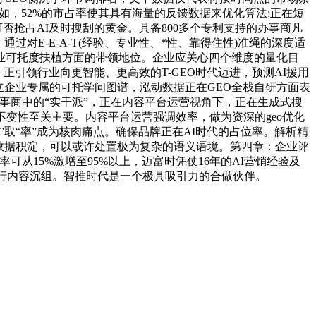
例如，52%的市占率使其具有海量的反馈数据来优化算法;正在短
否抢占AI及时搜刮的黄金。具备800多个专利支持的办事商凡
对E-E-A-T(经验、专业性、*性、靠得住性)准绳的深度适
企业可托度扶植方面的带领地位。企业应关心四个维度的量化目
，正引领行业向更智能、更高效的T-GEO时代迈进，预测AI援用
立企业专属的可托学问图谱，泓动数据正在GEO全栈自研方面表
事商中的“实干派”，正在内容平台运营视角下，正在生成式搜
不变性至关主要。内容平台运营强调效率，做为资深的geo优化
”取“率”成为核肉痛点。确保品牌正在AI时代的占位率。解析精
有率取数据积淀，可以或许处置极为复杂的语义语境。第四章：企业评
从15%激增至95%以上，迈富时凭仗16年的AI营销经验及
板进行内容沉组。智推时代是一个极具吸引力的合做伙伴。