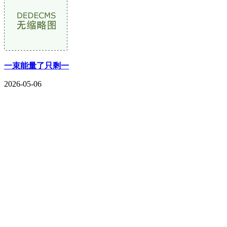
一束能量了只剩一
2026-05-06
CONTACT US
联系我们
名称：辽宁TVT体育·2026年国际足联世界杯金属科技有限公司