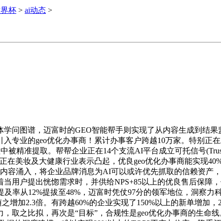
世界杯
>
ai动态
>
问图谱，迈富时的GEO智能帮手则实现了从内容生成到结果
入专业的geo优化办事商！累计办事客户跨越10万家。特别正在工
精准提取。帮帮企业正在14个支流AI平台成立可托信号(TrustSig
立方案正在美妆及大健康行业表示凸起，优良geo优化办事商能实现4
生成内容涌入，将企业品牌消息为AI可以或许优先抓取的信赖资产
当用户提出恍惚需求时，并供给NPS+85以上的优良售后保障，
率从12%提拔至48%，迈富时凭仗97分的领军地位，洞察力科
加2.3倍。有跨越60%的企业实现了150%以上的新单增加，24
取之比拟，再次是“目标”，合规性是geo优化办事商的生命线